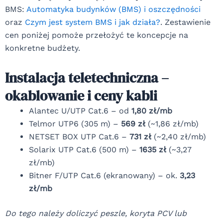
BMS:
Automatyka budynków (BMS) i oszczędności
oraz
Czym jest system BMS i jak działa?
. Zestawienie
cen poniżej pomoże przełożyć te koncepcje na
konkretne budżety.
Instalacja teletechniczna –
okablowanie i ceny kabli
Alantec U/UTP Cat.6 – od
1,80 zł/mb
Telmor UTP6 (305 m) –
569 zł
(~1,86 zł/mb)
NETSET BOX UTP Cat.6 –
731 zł
(~2,40 zł/mb)
Solarix UTP Cat.6 (500 m) –
1635 zł
(~3,27
zł/mb)
Bitner F/UTP Cat.6 (ekranowany) – ok.
3,23
zł/mb
Do tego należy doliczyć peszle, koryta PCV lub