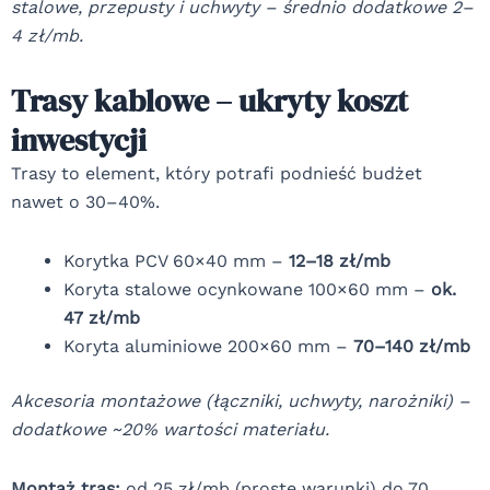
stalowe, przepusty i uchwyty – średnio dodatkowe 2–
4 zł/mb.
Trasy kablowe – ukryty koszt
inwestycji
Trasy to element, który potrafi podnieść budżet
nawet o 30–40%.
Korytka PCV 60×40 mm –
12–18 zł/mb
Koryta stalowe ocynkowane 100×60 mm –
ok.
47 zł/mb
Koryta aluminiowe 200×60 mm –
70–140 zł/mb
Akcesoria montażowe (łączniki, uchwyty, narożniki) –
dodatkowe ~20% wartości materiału.
Montaż tras:
od 25 zł/mb (proste warunki) do 70