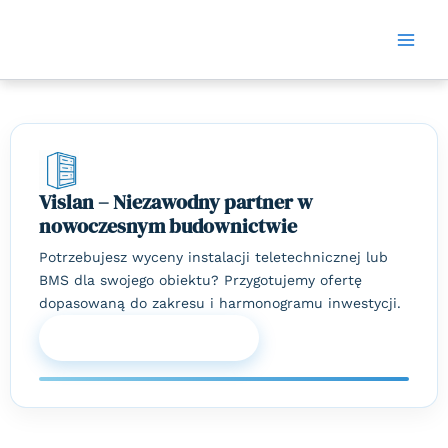
Skip
Mai
to
Men
content
Vislan – Niezawodny partner w
nowoczesnym budownictwie
Potrzebujesz wyceny instalacji teletechnicznej lub
BMS dla swojego obiektu? Przygotujemy ofertę
dopasowaną do zakresu i harmonogramu inwestycji.
Zapytaj o wycenę