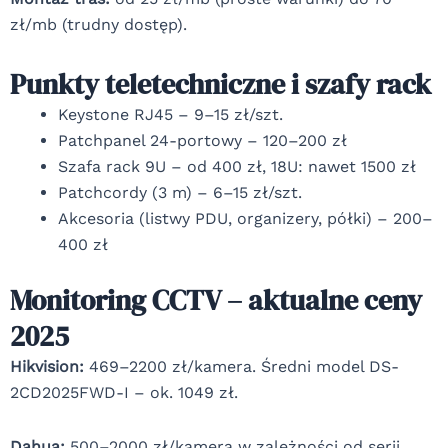
zł/mb (trudny dostęp).
Punkty teletechniczne i szafy rack
Keystone RJ45 – 9–15 zł/szt.
Patchpanel 24-portowy – 120–200 zł
Szafa rack 9U – od 400 zł, 18U: nawet 1500 zł
Patchcordy (3 m) – 6–15 zł/szt.
Akcesoria (listwy PDU, organizery, półki) – 200–
400 zł
Monitoring CCTV – aktualne ceny
2025
Hikvision:
469–2200 zł/kamera. Średni model DS-
2CD2025FWD-I – ok. 1049 zł.
Dahua:
500–2000 zł/kamera w zależności od serii.