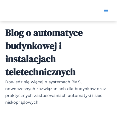
Skip
Mai
to
Men
content
Blog o automatyce
budynkowej i
instalacjach
teletechnicznych
Dowiedz się więcej o systemach BMS,
nowoczesnych rozwiązaniach dla budynków oraz
praktycznych zastosowaniach automatyki i sieci
niskoprądowych.