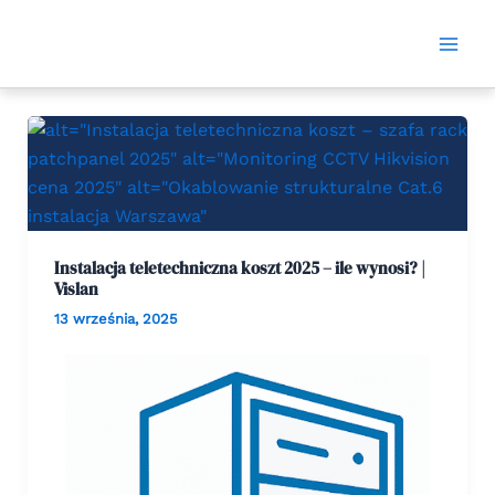
Skip
Mai
to
Men
content
Instalacja teletechniczna koszt 2025 – ile wynosi? |
Vislan
13 września, 2025